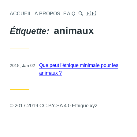
Aller
au
ACCUEIL
À PROPOS
F.A.Q
🔍
🇬🇧
contenu
animaux
Étiquette:
Publié
Que peut l'éthique minimale pour les
2018, Jan 02
le
animaux ?
© 2017-2019 CC-BY-SA 4.0 Ethique.xyz